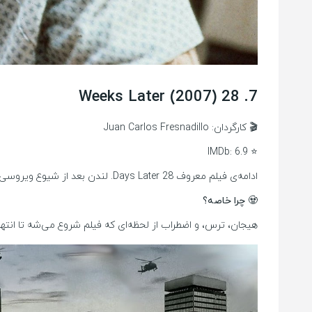
7. 28 Weeks Later (2007)
🎬 کارگردان: Juan Carlos Fresnadillo
⭐ IMDb: 6.9
ادامه‌ی فیلم معروف 28 Days Later. لندن بعد از شیوع ویروسی که مردم رو به زامبی تبدیل کرده، در حال بازسازیه. اما خب… انگار هنوز ویروس کامل از بین نرفته!
🧟 چرا خاصه؟
هیجان، ترس، و اضطراب از لحظه‌ای که فیلم شروع می‌شه تا انتها ن