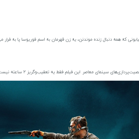
ابونی که همه دنبال زنده موندنن، یه زن قهرمان به اسم فوریوسا پا به فرار
ای سینمای معاصر. این فیلم فقط یه تعقیب‌و‌گریز ۲ ساعته نیست؛ یه شاهکاره!