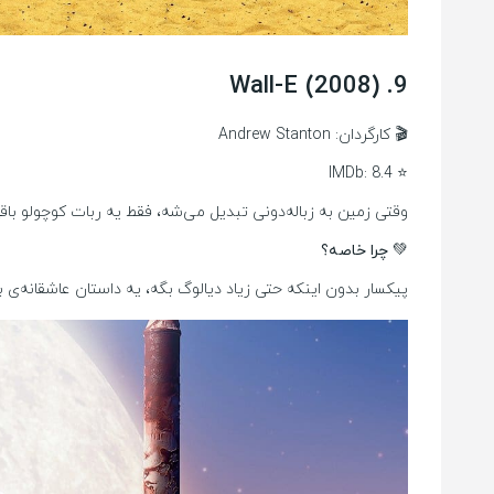
9. Wall-E (2008)
🎬 کارگردان: Andrew Stanton
⭐ IMDb: 8.4
وقتی زمین به زباله‌دونی تبدیل می‌شه، فقط یه ربات کوچولو باقی می‌مونه: وال-E. اون با تنهایی سر می‌کنه تا وقتی که یه ربات سفیدِ براق به اسم ایو وارد داس
💚 چرا خاصه؟
پیکسار بدون اینکه حتی زیاد دیالوگ بگه، یه داستان عاشقانه‌ی با