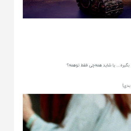
رو بگیره… یا شاید همه‌چی فقط توهمه؟
بدی!