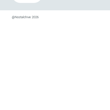
@
Nostalchive
2026